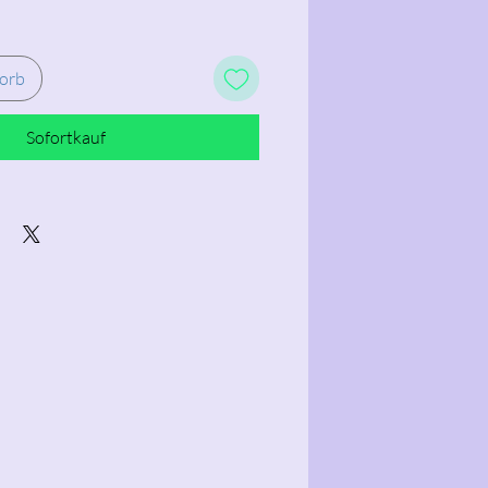
orb
Sofortkauf