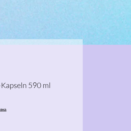
-Kapseln 590 ml
reis
авка