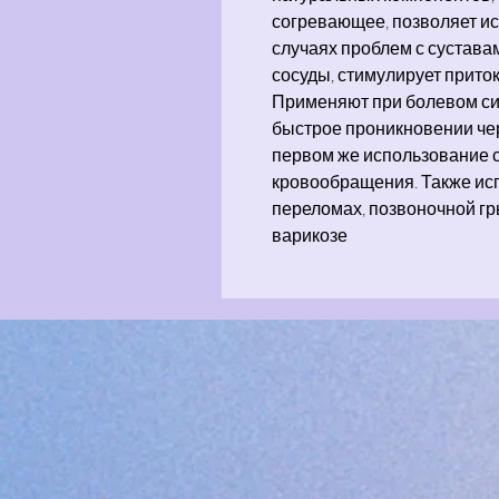
согревающее, позволяет ис
случаях проблем с сустава
сосуды, стимулирует прито
Применяют при болевом си
быстрое проникновении чер
первом же использование 
кровообращения. Также исп
переломах, позвоночной г
варикозе