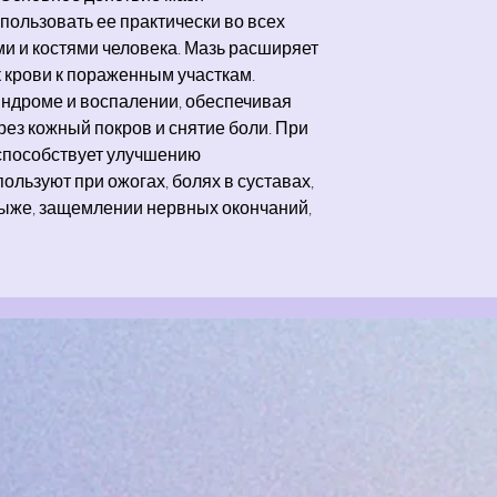
пользовать ее практически во всех
ми и костями человека. Мазь расширяет
к крови к пораженным участкам.
ндроме и воспалении, обеспечивая
ез кожный покров и снятие боли. При
способствует улучшению
ользуют при ожогах, болях в суставах,
рыже, защемлении нервных окончаний,