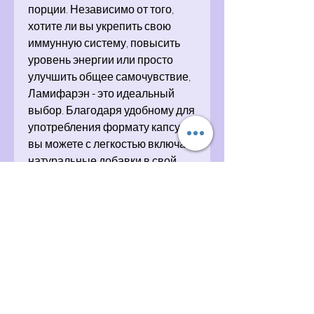
порции. Независимо от того,
хотите ли вы укрепить свою
иммунную систему, повысить
уровень энергии или просто
улучшить общее самочувствие,
Ламифарэн - это идеальный
выбор. Благодаря удобному для
употребления формату капсул,
вы можете с легкостью включать
натуральные добавки в свой
ежедневный рацион.
Попробуйте Lamiфarэn kapsula
590 мл и почувствуйте, как это
может повлиять на ваше
здоровье.