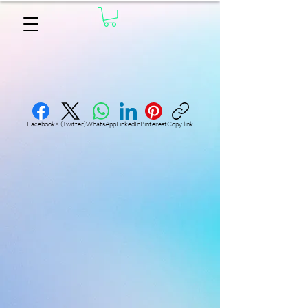
Facebook
X (Twitter)
WhatsApp
LinkedIn
Pinterest
Copy link