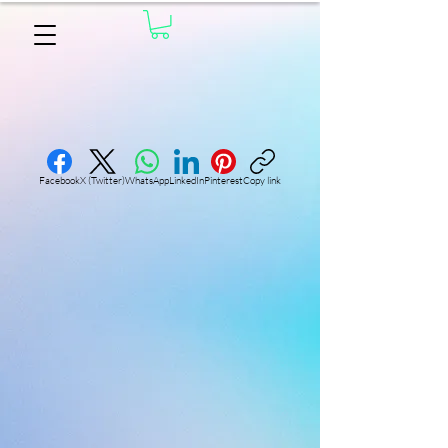
Facebook
X (Twitter)
WhatsApp
LinkedIn
Pinterest
Copy link