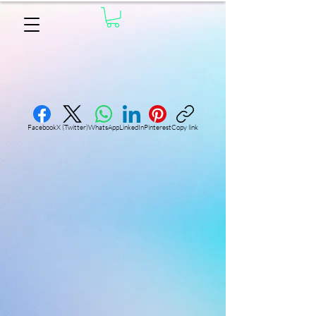
Facebook
X (Twitter)
WhatsApp
LinkedIn
Pinterest
Copy link