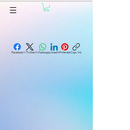
Facebook
X (Twitter)
WhatsApp
LinkedIn
Pinterest
Copy link