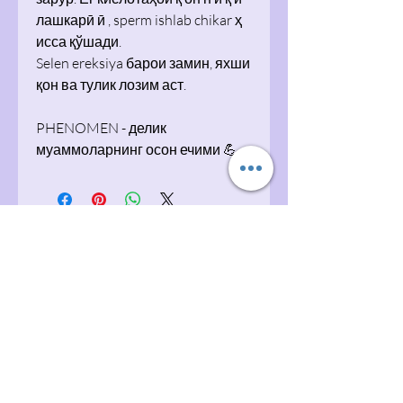
лашкарӣ ӣ , sperm ishlab chikar ҳ
исса қўшади.
Selen ereksiya барои замин, яхши
қон ва тулик лозим аст.
PHENOMEN - делик
муаммоларнинг осон ечими 💪