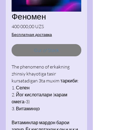
Феномен
Price
400 000,00 UZS
Бесплатная доставка
Out of Stock
The phenomeno of erkakning
zhinsiy khayotiga tasir
kursatadigan 3ta muxim таркиби:
1. Селен
2. Йог кислоталари (карам
омега-3)
3. Витаминҳо
Витаминлар мардон барои
зарур. Ёғ кислотаҳои қ он н и қ и