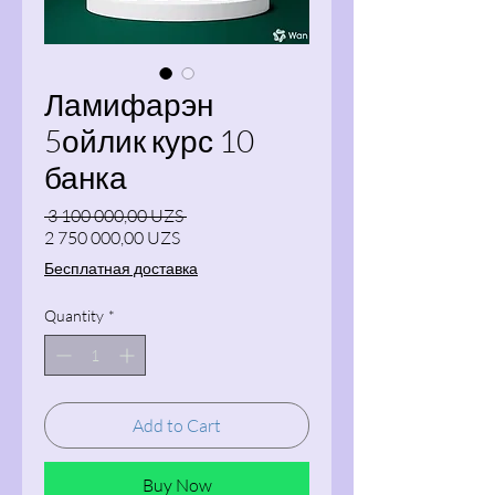
Ламифарэн
5ойлик курс 10
банка
Regular Price
 3 100 000,00 UZS 
Sale Price
2 750 000,00 UZS
Бесплатная доставка
Quantity
*
Add to Cart
Buy Now