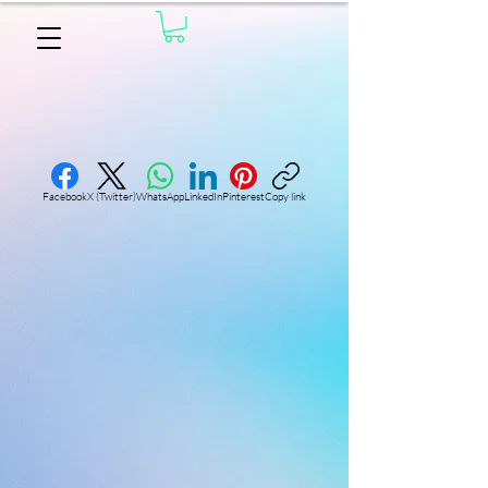
Facebook
X (Twitter)
WhatsApp
LinkedIn
Pinterest
Copy link