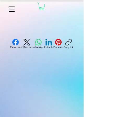
Facebook
X (Twitter)
WhatsApp
LinkedIn
Pinterest
Copy link