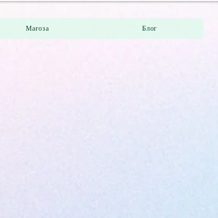
Мағоза
Блог