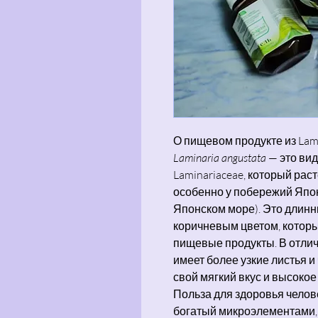
О пищевом продукте из Lami
Laminaria angustata
— это вид
Laminariaceae, который рас
особенно у побережий Япон
Японском море). Это длинн
коричневым цветом, котор
пищевые продукты. В отлич
имеет более узкие листья и 
свой мягкий вкус и высоко
Польза для здоровья челове
богатый микроэлементами,