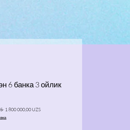
н 6 банка 3 ойлик
Regular Price
Sale Price
S 
1 800 000,00 UZS
авка