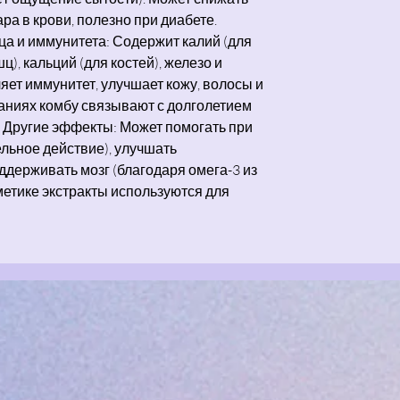
ра в крови, полезно при диабете.
ца и иммунитета: Содержит калий (для
), кальций (для костей), железо и
пляет иммунитет, улучшает кожу, волосы и
ваниях комбу связывают с долголетием
). Другие эффекты: Может помогать при
льное действие), улучшать
держивать мозг (благодаря омега-3 из
метике экстракты используются для