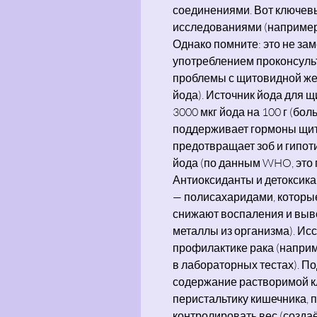
соединениями. Вот ключе
исследованиями (например,
Однако помните: это не за
употреблением проконсульт
проблемы с щитовидной же
йода). Источник йода для 
3000 мкг йода на 100 г (бол
поддерживает гормоны щит
предотвращает зоб и гипот
йода (по данным WHO, это 
Антиоксиданты и детоксика
— полисахаридами, которы
снижают воспаления и выв
металлы из организма). Ис
профилактике рака (наприм
в лабораторных тестах). П
содержание растворимой кл
перистальтику кишечника, 
контролировать вес (созда