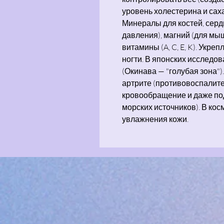
уровень холестерина и саха
Минералы для костей, серд
давления), магний (для мышц
витамины (A, C, E, K). Укре
ногти. В японских исследо
(Окинава — "голубая зона"
артрите (противовоспалите
кровообращение и даже под
морских источников). В кос
увлажнения кожи.