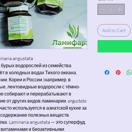
Add to Cart
naria angustata
 бурых водорослей из семейства
тёт в холодных водах Тихого океана,
ии, Кореи и России (например, в
ые, лентовидные водоросли с тёмно-
ые собирают и перерабатывают в
ие от других видов ламинарии,
angustata
часто используется в азиатской кухне за
е содержание полезных веществ.
ка: Laminaria angustata — это суперфуд,
 витаминами и биоактивными