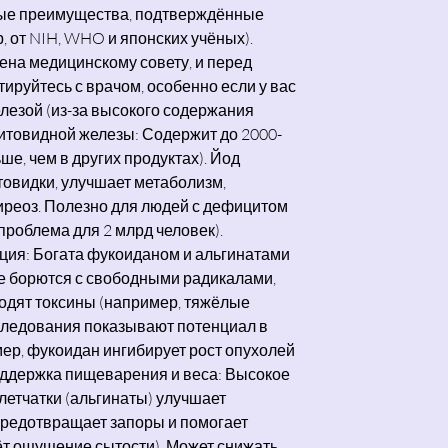
вые преимущества, подтверждённые
 от NIH, WHO и японских учёных).
мена медицинскому совету, и перед
ируйтесь с врачом, особенно если у вас
лезой (из-за высокого содержания
щитовидной железы: Содержит до 2000-
ьше, чем в других продуктах). Йод
овидки, улучшает метаболизм,
иреоз. Полезно для людей с дефицитом
проблема для 2 млрд человек).
ция: Богата фукоиданом и альгинатами
е борются с свободными радикалами,
одят токсины (например, тяжёлые
следования показывают потенциал в
ер, фукоидан ингибирует рост опухолей
оддержка пищеварения и веса: Высокое
етчатки (альгинаты) улучшает
предотвращает запоры и помогает
ёт ощущение сытости). Может снижать