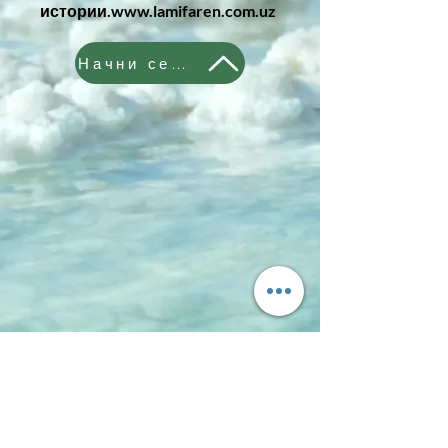
истории.
www.lamifaren.com.uz
Начни сейчас