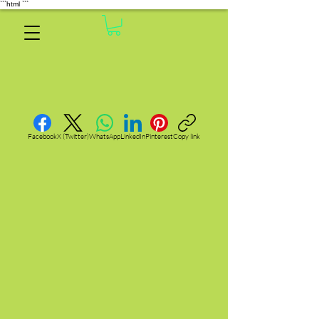
```html
```
Facebook
X (Twitter)
WhatsApp
LinkedIn
Pinterest
Copy link