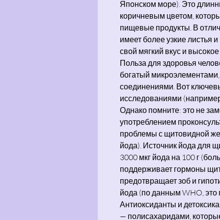
Японском море). Это длинн
коричневым цветом, котор
пищевые продукты. В отлич
имеет более узкие листья и 
свой мягкий вкус и высоко
Польза для здоровья челове
богатый микроэлементами,
соединениями. Вот ключе
исследованиями (например,
Однако помните: это не за
употреблением проконсульт
проблемы с щитовидной же
йода). Источник йода для 
3000 мкг йода на 100 г (бол
поддерживает гормоны щит
предотвращает зоб и гипот
йода (по данным WHO, это 
Антиоксиданты и детоксика
— полисахаридами, которы