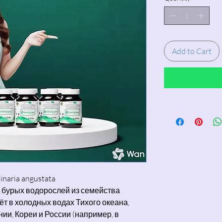
Add to Cart
naria angustata
 бурых водорослей из семейства
тёт в холодных водах Тихого океана,
ии, Кореи и России (например, в