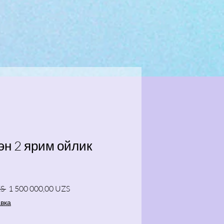
н 2 ярим ойлик
Regular Price
Sale Price
S 
1 500 000,00 UZS
авка