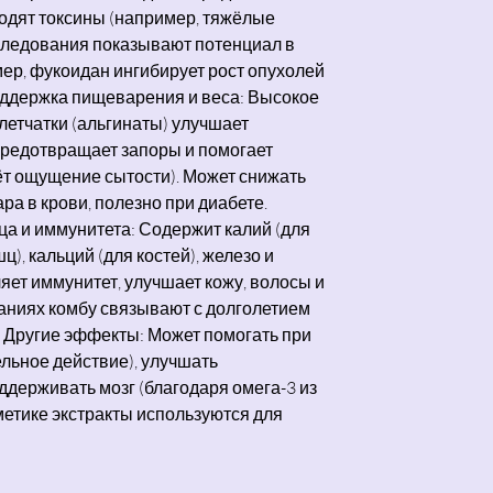
одят токсины (например, тяжёлые
следования показывают потенциал в
ер, фукоидан ингибирует рост опухолей
оддержка пищеварения и веса: Высокое
етчатки (альгинаты) улучшает
предотвращает запоры и помогает
ёт ощущение сытости). Может снижать
ра в крови, полезно при диабете.
ца и иммунитета: Содержит калий (для
), кальций (для костей), железо и
пляет иммунитет, улучшает кожу, волосы и
ваниях комбу связывают с долголетием
). Другие эффекты: Может помогать при
льное действие), улучшать
держивать мозг (благодаря омега-3 из
метике экстракты используются для