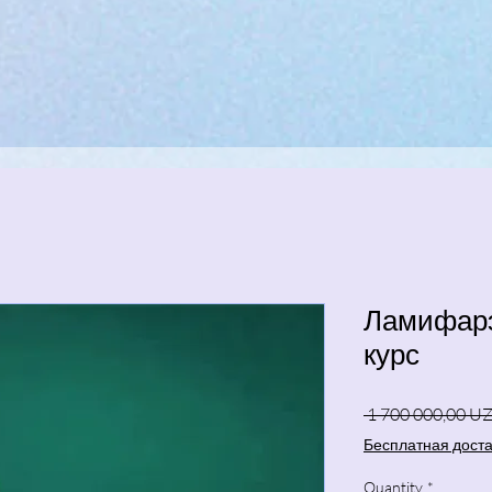
Ламифарэ
курс
 1 700 000,00 UZ
Бесплатная дост
Quantity
*