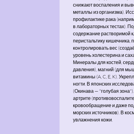
снижают воспаления и выв
металлы из организма). Ис
профилактике рака (наприм
в лабораторных тестах). П
содержание растворимой кл
перистальтику кишечника, 
контролировать вес (созда
уровень холестерина и саха
Минералы для костей, серд
давления), магний (для мышц
витамины (A, C, E, K). Укре
ногти. В японских исследо
(Окинава — "голубая зона"
артрите (противовоспалите
кровообращение и даже под
морских источников). В кос
увлажнения кожи.