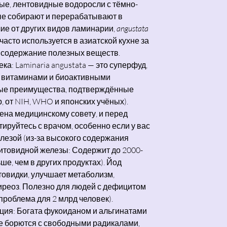
ые, лентовидные водоросли с тёмно-
ые собирают и перерабатывают в
ие от других видов ламинарии,
angustata
часто используется в азиатской кухне за
е содержание полезных веществ.
ка: Laminaria angustata — это суперфуд,
 витаминами и биоактивными
вые преимущества, подтверждённые
 от NIH, WHO и японских учёных).
мена медицинскому совету, и перед
ируйтесь с врачом, особенно если у вас
лезой (из-за высокого содержания
щитовидной железы: Содержит до 2000-
ьше, чем в других продуктах). Йод
овидки, улучшает метаболизм,
иреоз. Полезно для людей с дефицитом
проблема для 2 млрд человек).
ция: Богата фукоиданом и альгинатами
е борются с свободными радикалами,