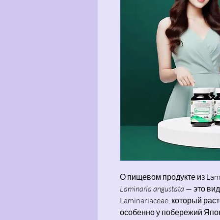
О пищевом продукте из Lami
Laminaria angustata
— это вид
Laminariaceae, который рас
особенно у побережий Япон