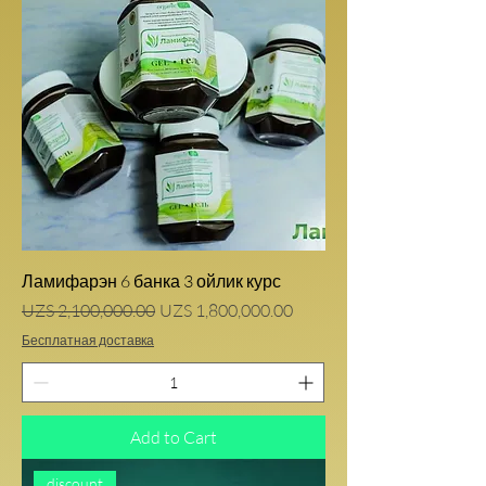
Ламифарэн 6 банка 3 ойлик курс
Regular Price
Sale Price
UZS 2,100,000.00
UZS 1,800,000.00
Бесплатная доставка
Add to Cart
discount