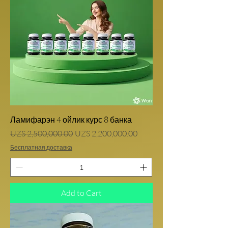
Ламифарэн 4 ойлик курс 8 банка
Regular Price
Sale Price
UZS 2,500,000.00
UZS 2,200,000.00
Бесплатная доставка
Add to Cart