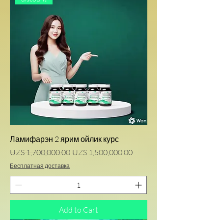
Ламифарэн 2 ярим ойлик курс
Regular Price
Sale Price
UZS 1,700,000.00
UZS 1,500,000.00
Бесплатная доставка
Add to Cart