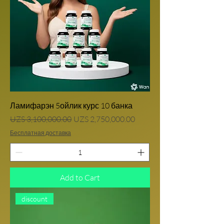
Ламифарэн 5ойлик курс 10 банка
Regular Price
Sale Price
UZS 3,100,000.00
UZS 2,750,000.00
Бесплатная доставка
Add to Cart
discount