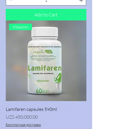
Add to Cart
Vitalamin
Lamifaren capsules 590ml
Price
UZS 450,000.00
Бесплатная доставка