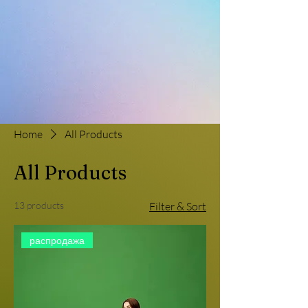
Home
All Products
All Products
13 products
Filter & Sort
распродажа