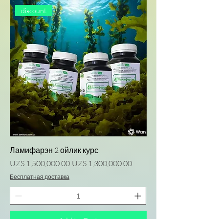
discount
Ламифарэн 2 ойлик курс
Regular Price
Sale Price
UZS 1,500,000.00
UZS 1,300,000.00
Бесплатная доставка