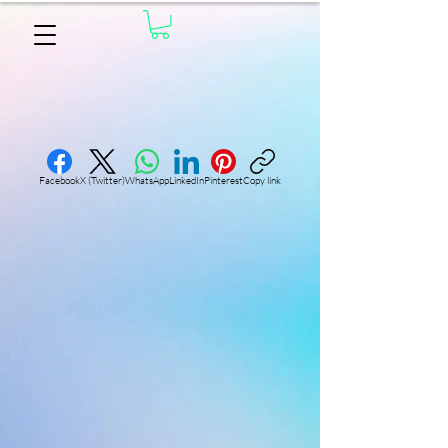
Facebook
X (Twitter)
WhatsApp
LinkedIn
Pinterest
Copy link