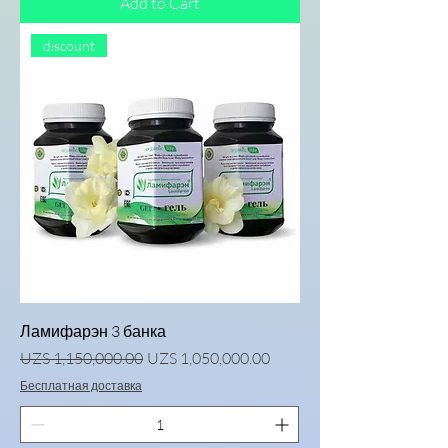
Add to Cart
discount
Ламифарэн 3 банка
Regular Price
Sale Price
UZS 1,150,000.00
UZS 1,050,000.00
Бесплатная доставка