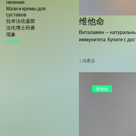
лечения
Мази и кремы для
суставов
维他命
拉米法伦凝胶
法伦博士药膏
Виталамин — натуральны
现象
иммунитета. Купите с дост
维他命
1 項產品
维他命