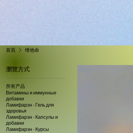
首頁
维他命
瀏覽方式
所有产品
Витамины и иммунные
добавки
Ламифарэн - Гель для
здоровья
Ламифарэн - Капсулы и
добавки
Ламифарэн - Курсы