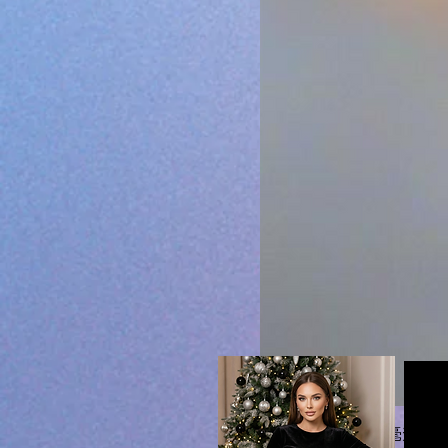
拉米法伦胶囊 590毫升