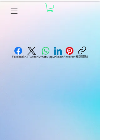
複製連結
Facebook
X (Twitter)
WhatsApp
LinkedIn
Pinterest