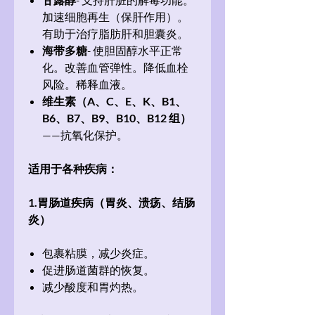
- 支持肝脏的解毒功能。
加速细胞再生（保肝作用）。
有助于治疗脂肪肝和胆囊炎。
海带多糖
- 使胆固醇水平正常
化。改善血管弹性。降低血栓
风险。稀释血液。
维生素（A、C、E、K、B1、
B6、B7、B9、B10、B12 组）
——抗氧化保护。
适用于各种疾病：
1.胃肠道疾病（胃炎、溃疡、结肠
炎）
包裹粘膜，减少炎症。
促进肠道菌群的恢复。
减少酸度和胃灼热。