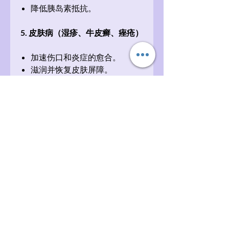
降低胰岛素抵抗。
5. 皮肤病（湿疹、牛皮癣、痤疮）
加速伤口和炎症的愈合。
滋润并恢复皮肤屏障。
使用方法：
口服
：每天饭前/饭后服用 1-2
茶匙凝胶 2-3 次（疗程 6 个
月）。
外用
：在皮肤上涂抹一层薄薄
的药膏（用于治疗皮肤病）。
为什么选择 Lamifaren®？
✅
100% 天然成分
– 不含防腐剂或