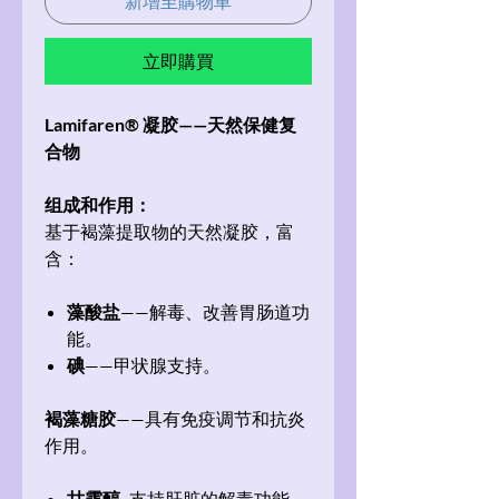
新增至購物車
立即購買
Lamifaren® 凝胶——天然保健复
合物
组成和作用：
基于褐藻提取物的天然凝胶，富
含：
藻酸盐
——解毒、改善胃肠道功
能。
碘
——甲状腺支持。
褐藻糖胶
——具有免疫调节和抗炎
作用。
甘露醇