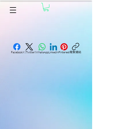
複製連結
Facebook
X (Twitter)
WhatsApp
LinkedIn
Pinterest