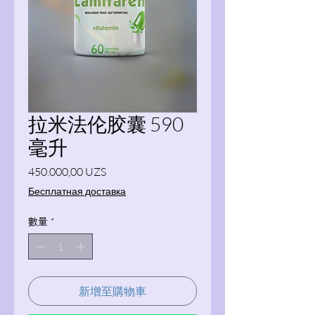
拉米法伦胶囊 590
毫升
價格
450.000,00 UZS
Бесплатная доставка
數量
*
新增至購物車