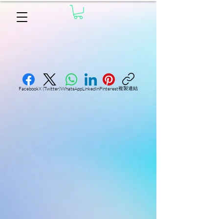
複製連結
Facebook
X (Twitter)
WhatsApp
LinkedIn
Pinterest