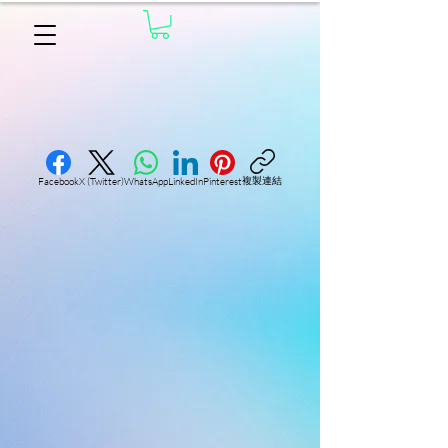
複製連結
Facebook
X (Twitter)
WhatsApp
LinkedIn
Pinterest