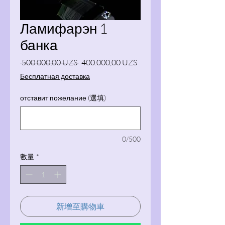
Ламифарэн 1
банка
一般價格
促銷價格
 500.000,00 UZS 
400.000,00 UZS
Бесплатная доставка
отставит пожелание (選填)
0/500
數量
*
新增至購物車