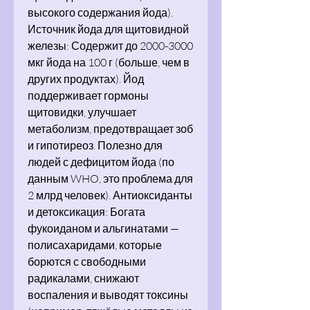
высокого содержания йода).
Источник йода для щитовидной
железы: Содержит до 2000-3000
мкг йода на 100 г (больше, чем в
других продуктах). Йод
поддерживает гормоны
щитовидки, улучшает
метаболизм, предотвращает зоб
и гипотиреоз. Полезно для
людей с дефицитом йода (по
данным WHO, это проблема для
2 млрд человек). Антиоксиданты
и детоксикация: Богата
фукоиданом и альгинатами —
полисахаридами, которые
борются с свободными
радикалами, снижают
воспаления и выводят токсины