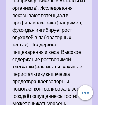
(например, тяжёлые металлы из
организма). Исследования
показывают потенциал в
профилактике рака (например,
фукоидан ингибирует рост
опухолей в лабораторных
тестах). Поддержка
пищеварения и веса: Высокое
содержание растворимой
клетчатки (альгинаты) улучшает
перистальтику кишечника,
предотвращает запоры и
помогает контролировать вес
(создаёт ощущение сытости).
Может снижать уровень
холестерина и сахара в крови,
полезно при диабете. Минералы
для костей, сердца и
иммунитета: Содержит калий