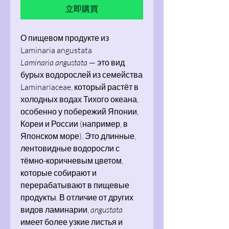
立即購買
О пищевом продукте из
Laminaria angustata
Laminaria angustata
— это вид
бурых водорослей из семейства
Laminariaceae, который растёт в
холодных водах Тихого океана,
особенно у побережий Японии,
Кореи и России (например, в
Японском море). Это длинные,
лентовидные водоросли с
тёмно-коричневым цветом,
которые собирают и
перерабатывают в пищевые
продукты. В отличие от других
видов ламинарии,
angustata
имеет более узкие листья и